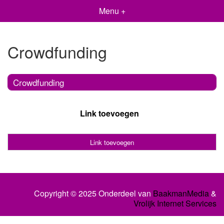
Menu +
Crowdfunding
Crowdfunding
Link toevoegen
Link toevoegen
Copyright © 2025 Onderdeel van
BaakmanMedia
&
Vrolijk Internet Services