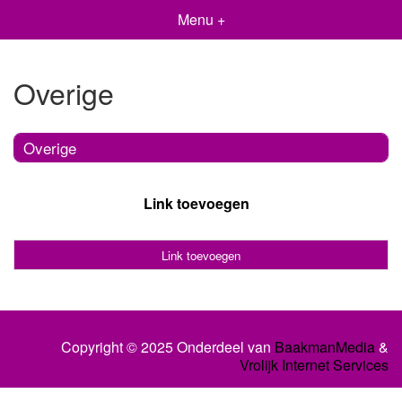
Menu +
Overige
Overige
Link toevoegen
Link toevoegen
Copyright © 2025 Onderdeel van
BaakmanMedia
&
Vrolijk Internet Services